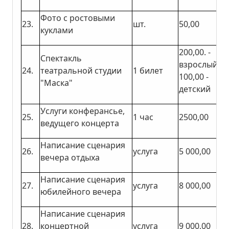
Фото с ростовыми
23.
шт.
50,00
куклами
200,00. -
Спектакль
взрослы
24.
театральной студии
1 билет
100,00 -
"Маска"
детский
Услуги конферансье,
25.
1 час
2500,00
ведущего концерта
Написание сценария
26.
услуга
5 000,00
вечера отдыха
Написание сценария
27.
услуга
8 000,00
юбилейного вечера
Написание сценария
28.
концертной
услуга
9 000,00