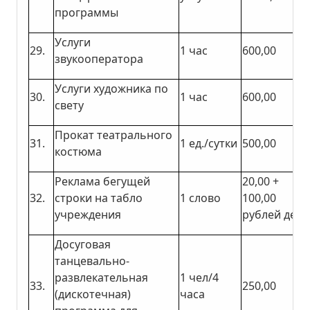
программы
Услуги
29.
1 час
600,00
звукооператора
Услуги художника по
30.
1 час
600,00
свету
Прокат театрального
31.
1 ед./сутки
500,00
костюма
Реклама бегущей
20,00 +
32.
строки на табло
1 слово
100,00
учреждения
рублей день
Досуговая
танцевально-
развлекательная
1 чел/4
33.
250,00
(дискотечная)
часа