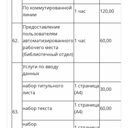
По коммутированной
1 час
120,00
линии
Предоставление
пользователям
62.
автоматизированного
1 час
60,00
рабочего места
(библиотечный отдел)
Услуги по вводу
данных
набор титульного
1 страница
30,00
листа
(А4)
1 страница
набор текста
60,00
63.
(А4)
набор
1 страница