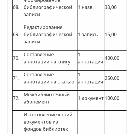
68.
библиографической
1 назв.
30,00
записи
Редактирование
69.
библиографической
1 запись
15,00
записи
Составление
1
70.
400,00
аннотации на книгу
аннотация
Составление
1
71.
250,00
аннотации на статью
аннотация
Межбиблиотечный
72.
1 документ
100,00
абонемент
Изготовление копий
документов из
фондов библиотек