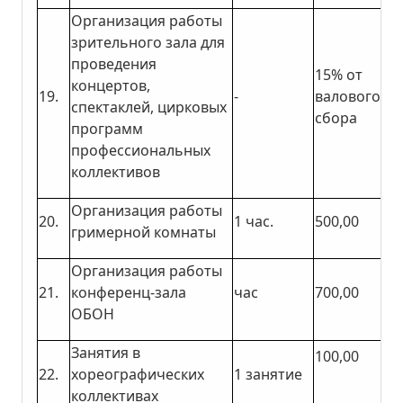
Организация работы
зрительного зала для
проведения
15% от
концертов,
19.
-
валового
спектаклей, цирковых
сбора
программ
профессиональных
коллективов
Организация работы
20.
1 час.
500,00
гримерной комнаты
Организация работы
21.
конференц-зала
час
700,00
ОБОН
Занятия в
100,00
22.
хореографических
1 занятие
коллективах